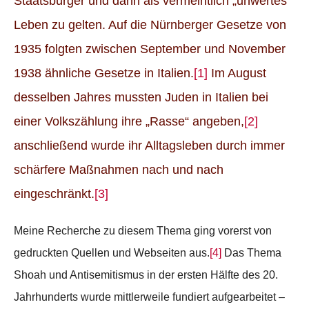
Staatsbürger und dann als vermeintlich „unwertes“
Leben zu gelten. Auf die Nürnberger Gesetze von
Referendum zur Justizreform
1935 folgten zwischen September und November
Projektarchiv
1938 ähnliche Gesetze in Italien.
[1]
Im August
desselben Jahres mussten Juden in Italien bei
Vereine
einer Volkszählung ihre „Rasse“ angeben,
[2]
anschließend wurde ihr Alltagsleben durch immer
Aktionen
schärfere Maßnahmen nach und nach
eingeschränkt.
[3]
Italienisch
Veranstaltung eintragen
Meine Recherche zu diesem Thema ging vorerst von
gedruckten Quellen und Webseiten aus.
[4]
Das Thema
Shoah und Antisemitismus in der ersten Hälfte des 20.
Jahrhunderts wurde mittlerweile fundiert aufgearbeitet –