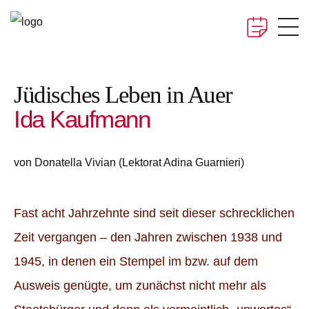
Jüdisches Leben in Auer
Veranstaltungen
Ida Kaufmann
Über Uns
von Donatella Vivian (Lektorat Adina Guarnieri)
Projekte
Fast acht Jahrzehnte sind seit dieser schrecklichen
100 Jahre Leben
Zeit vergangen – den Jahren zwischen 1938 und
Aurer Anger
1945, in denen ein Stempel im bzw. auf dem
Ausweis genügte, um zunächst nicht mehr als
360 Jahre Kirchenchor