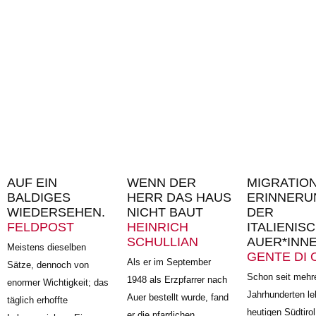
AUF EIN
WENN DER
MIGRATIO
BALDIGES
HERR DAS HAUS
ERINNERU
WIEDERSEHEN.
NICHT BAUT
DER
FELDPOST
HEINRICH
ITALIENI
SCHULLIAN
AUER*INN
Meistens dieselben
GENTE DI 
Als er im September
Sätze, dennoch von
Schon seit mehr
1948 als Erzpfarrer nach
enormer Wichtigkeit; das
Jahrhunderten le
Auer bestellt wurde, fand
täglich erhoffte
heutigen Südtirol
er die pfarrlichen