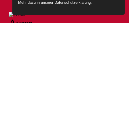
Mehr dazu in unserer
Datenschutzerklärung
.
Aurer
Eventkalender
Auer ist eine lebendige Gemeinde im Süden Südtirols.
www.auerora.it hilft Ihnen bei der Vielzahl der
Veranstaltungen den Überblick zu behalten und
schnell die wichtigsten Infos zu Events und
Veranstaltungen der Aurer Vereine zu finden.