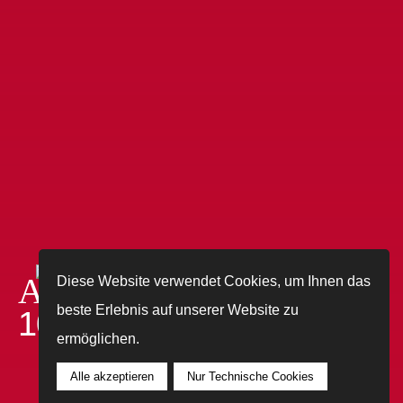
Auer er-leben
Diese Website verwendet Cookies, um Ihnen das
beste Erlebnis auf unserer Website zu
100 Jahre Leben.
ermöglichen.
Alle akzeptieren
Nur Technische Cookies