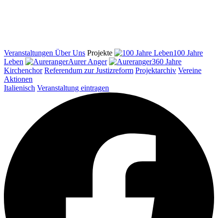
Veranstaltungen
Über Uns
Projekte
100 Jahre
Leben
Aurer Anger
360 Jahre
Kirchenchor
Referendum zur Justizreform
Projektarchiv
Vereine
Aktionen
Italienisch
Veranstaltung eintragen