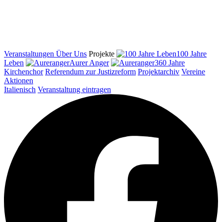
Veranstaltungen
Über Uns
Projekte
100 Jahre
Leben
Aurer Anger
360 Jahre
Kirchenchor
Referendum zur Justizreform
Projektarchiv
Vereine
Aktionen
Italienisch
Veranstaltung eintragen