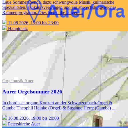
Laue Sommerabende, dazu schwungvolle Musik, kulinarische
Spezialitäten, Einkaufsvergnügen und ein abwechslungsreiches
Rahmenprogramm. Dies bieten die langen ...
11.08.2026, 19:00 bis 23:00
Hauptplatz
Orgelmusik Auer
Aurer Orgelsommer 2026
In chordis et organo Konzert an der Schwarzenbach-Orgel &
Gambe Theophil Heinke (Orgel) & Susanne Herre (Gambe) ...
16.08.2026, 19:00 bis 20:00
Peterskirche Auer