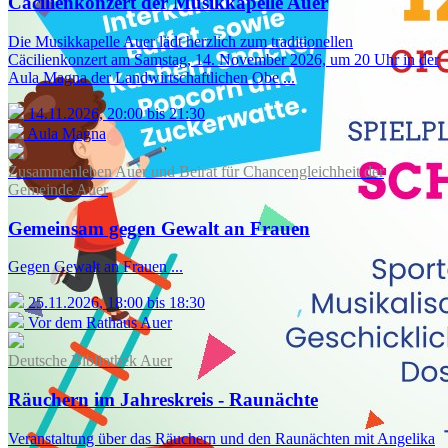
Cäcilienkonzert der Musikkapelle Auer
Die Musikkapelle Auer lädt herzlich zum traditionellen
Cäcilienkonzert am Samstag, 14. November 2026, um 20 Uhr in der
Aula Magna der Landwirtschaftlichen Obe ...
14.11.2026, 20:00 bis 21:30
Aula Magna
Zusammenleben Auer und Beirat für Chancengleichheit der
Gemeinde Auer
Gemeinsam gegen Gewalt an Frauen
Gegen Gewalt an Frauen ...
25.11.2026, 18:00 bis 18:30
Vor dem Rathaus Auer
Deutsche Bibliothek Auer
Räuchern im Jahreskreis - Raunächte
Veranstaltung über das Räuchern und den Raunächten mit Angelika