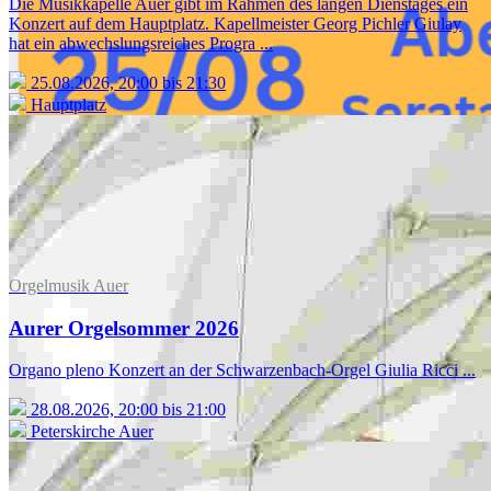
Die Musikkapelle Auer gibt im Rahmen des langen Dienstages ein
Konzert auf dem Hauptplatz. Kapellmeister Georg Pichler Giulay
hat ein abwechslungsreiches Progra ...
25.08.2026, 20:00 bis 21:30
Hauptplatz
Orgelmusik Auer
Aurer Orgelsommer 2026
Organo pleno Konzert an der Schwarzenbach-Orgel Giulia Ricci ...
28.08.2026, 20:00 bis 21:00
Peterskirche Auer